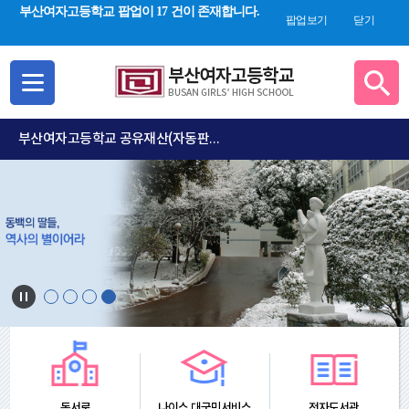
검색 새창 열림
부산여자고등학교 팝업이 17 건이 존재합니다.
합
팝업보기
닫기
검
색
부산여자고등학교 공유재산(자동판매기) 우선 사용허가(수의) 사전 공고
독서로
나이스 대국민서비스
전자도서관