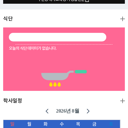
식단
오늘의 식단 데이터가 없습니다.
학사일정
2026년
8월
일
월
화
수
목
금
토